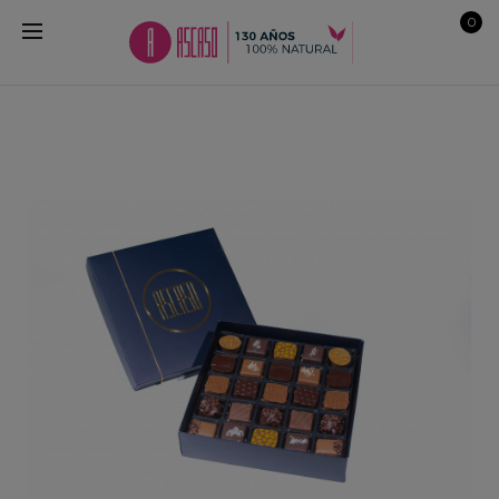
0
ir
a