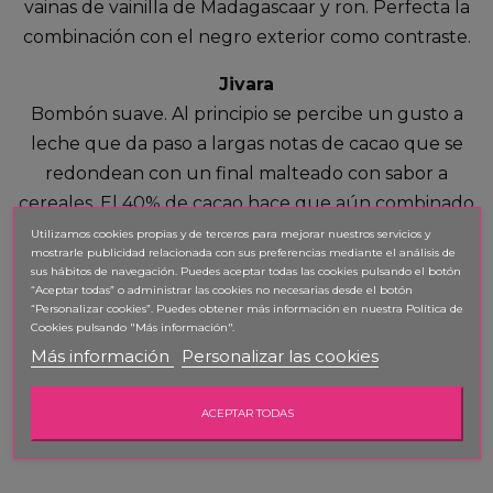
vainas de vainilla de Madagascaar y ron. Perfecta la
combinación con el negro exterior como contraste.
Jivara
Bombón suave. Al principio se percibe un gusto a
leche que da paso a largas notas de cacao que se
redondean con un final malteado con sabor a
cereales. El 40% de cacao hace que aún combinado
con leche, se mantenga la intensidad del chocolate
Utilizamos cookies propias y de terceros para mejorar nuestros servicios y
mostrarle publicidad relacionada con sus preferencias mediante el análisis de
sin demasiado dulzor.
sus hábitos de navegación. Puedes aceptar todas las cookies pulsando el botón
“Aceptar todas” o administrar las cookies no necesarias desde el botón
Frambuesa
“Personalizar cookies”. Puedes obtener
más información en nuestra Política de
Cookies pulsando "Más información".
Frambuesa natural y chocolate Grand Cru Manjari
Más información
Personalizar las cookies
64%. Al probarlo, el paladar percibe enseguida notas
de frutos rojos y una intensidad acidulada larga en
ACEPTAR TODAS
boca.