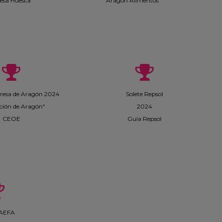
esa Huesca
Aragón Alimentos
esa de Aragón 2024
Solete Repsol
ción de Aragón"
2024
CEOE
Guía Repsol
 AEFA