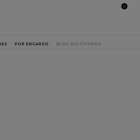
0
DES
POR ENCARGO
BLOG DULCÍVOROS