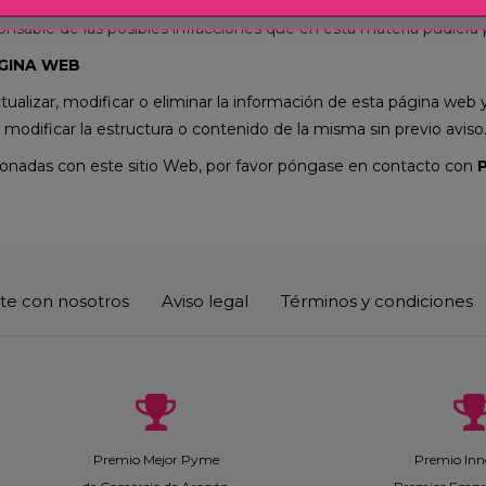
utilización.
nsable de las posibles infracciones que en esta materia pudiera p
ÁGINA WEB
tualizar, modificar o eliminar la información de esta página web 
 modificar la estructura o contenido de la misma sin previo aviso
cionadas con este sitio Web, por favor póngase en contacto con
P
te con nosotros
Aviso legal
Términos y condiciones
Premio Mejor Pyme
Premio Inn