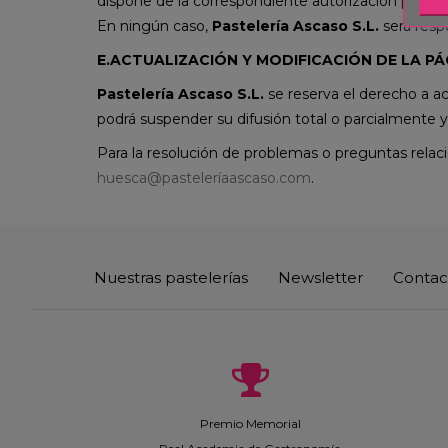
dispone de la correspondiente autorización para su 
En ningún caso,
Pastelería Ascaso S.L.
será respo
E.ACTUALIZACIÓN Y MODIFICACIÓN DE LA P
Pastelería Ascaso S.L.
se reserva el derecho a ac
podrá suspender su difusión total o parcialmente y
Para la resolución de problemas o preguntas rela
huesca@pasteleríaascaso.com
.
Nuestras pastelerías
Newsletter
Contac
Premio Memorial