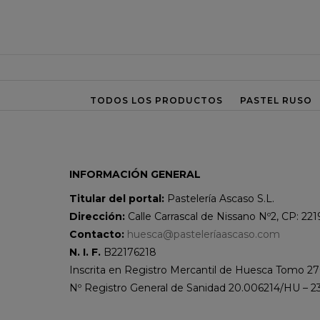
TODOS LOS PRODUCTOS
PASTEL RUSO
INFORMACIÓN GENERAL
Titular del portal:
Pastelería Ascaso S.L.
Dirección:
Calle Carrascal de Nissano Nº2, CP: 221
Contacto:
huesca@pasteleríaascaso.com
N. I. F.
B22176218
Inscrita en Registro Mercantil de Huesca Tomo 27
Nº Registro General de Sanidad 20.006214/HU – 