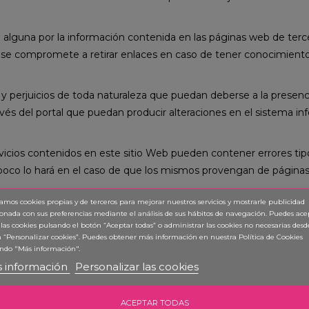
alguna por la información contenida en las páginas web de terc
e compromete a retirar enlaces en caso de tener conocimiento d
 y perjuicios de toda naturaleza que puedan deberse a la presenc
través del portal que puedan producir alteraciones en el sistema 
rvicios contenidos en este sitio Web pueden contener errores tip
poco lo hará en el caso de que los mismos provengan de páginas 
zamos cookies propias y de terceros para mejorar nuestros servicios y mostrarle publicidad
ionada con sus preferencias mediante el análisis de sus hábitos de navegación. Puedes ace
 las cookies pulsando el botón “Aceptar todas” o administrar las cookies no necesarias desd
hos sobre el contenido de este sitio web pertenecen a
Pastelerí
 “Personalizar cookies”. Puedes obtener
más información en nuestra Política de Cookies
ndo "Más información".
tribución, venta, alquiler y cualquier otro derecho de propiedad in
 información
Personalizar las cookies
prohibido.
os derechos de propiedad industrial derivados de los elementos q
ACEPTAR TODAS