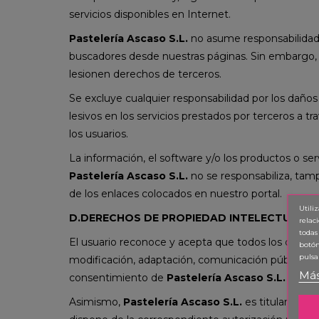
servicios disponibles en Internet.
Pastelería Ascaso S.L.
no asume responsabilidad 
buscadores desde nuestras páginas. Sin embargo, s
lesionen derechos de terceros.
Se excluye cualquier responsabilidad por los daños
lesivos en los servicios prestados por terceros a 
los usuarios.
La información, el software y/o los productos o se
Pastelería Ascaso S.L.
no se responsabiliza, tam
de los enlaces colocados en nuestro portal.
Utili
D.DERECHOS DE PROPIEDAD INTELECTUAL
relac
todas
El usuario reconoce y acepta que todos los derec
botón
pulsa
modificación, adaptación, comunicación pública, dis
Más
consentimiento de
Pastelería Ascaso S.L.
queda 
Asimismo,
Pastelería Ascaso S.L.
es titular de l