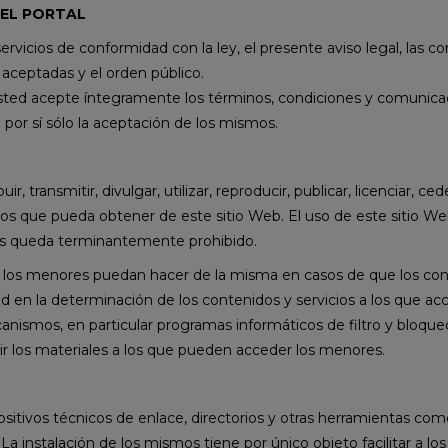
DEL PORTAL
ervicios de conformidad con la ley, el presente aviso legal, las con
ceptadas y el orden público.
usted acepte íntegramente los términos, condiciones y comunicac
por sí sólo la aceptación de los mismos.
r, transmitir, divulgar, utilizar, reproducir, publicar, licenciar, ce
cios que pueda obtener de este sitio Web. El uso de este sitio We
es queda terminantemente prohibido.
 los menores puedan hacer de la misma en casos de que los cont
dad en la determinación de los contenidos y servicios a los que 
ismos, en particular programas informáticos de filtro y bloqueo,
ngir los materiales a los que pueden acceder los menores.
positivos técnicos de enlace, directorios y otras herramientas co
a instalación de los mismos tiene por único objeto facilitar a lo