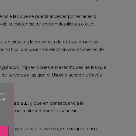
eros a las que se pueda acceder por enlaces o
e la existencia de contenidos ilícitos o que
ia de virus o a la presencia de otros elementos
informático, documentos electrónicos o ficheros de
ográficos, imprecisiones e inexactitudes de los que
de terceros a las que el Usuario accede a través
ptar
e el
a Ascaso S.L.
y que en consecuencia la
telectual realizado por el usuario sin
ue integran su página web o, en cualquier caso,