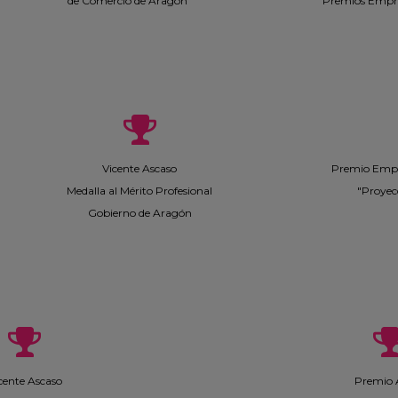
de Comercio de Aragón
Premios Empr
Vicente Ascaso
Premio Empr
Medalla al Mérito Profesional
"Proyec
Gobierno de Aragón
cente Ascaso
Premio