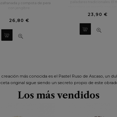
paladares tradicionales. El 
zafranada y compota de pera
chocolate se mezcla con est
con jengibre.
sabores: yema de huevo, pis
23,90 €
naranja valenciana, coco, vai
26,80 €
bourbon y café.
 creación más conocida es el Pastel Ruso de Ascaso, un du
eceta original sigue siendo un secreto propio de este obrado
Los más vendidos