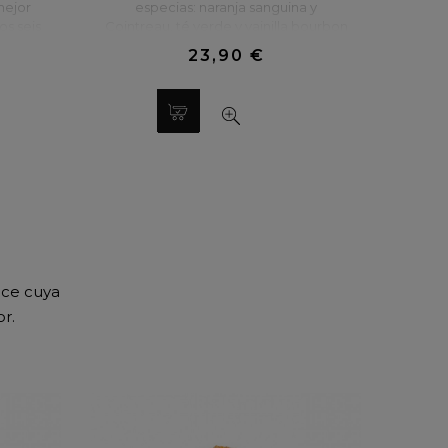
mejor
especias: naranja sanguina y
os seis
Cointreau, té verde y vainilla bourbon
tacho,
de Tahití, maracuyá y pimienta rosa de
23,90 €
nilla
Madagascar, frambuesa e infusión de
frutos rojos, castaña y caramelo, limón
y menta fresca.
lce cuya
r.