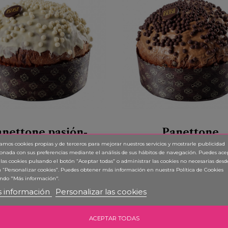
nettone pasión-
Panettone
limón
chocolate naran
zamos cookies propias y de terceros para mejorar nuestros servicios y mostrarle publicidad
ionada con sus preferencias mediante el análisis de sus hábitos de navegación. Puedes ace
ettone ligero, jugoso, muy
Panettone ligero, jugoso,
 las cookies pulsando el botón “Aceptar todas” o administrar las cookies no necesarias desd
radable en boca y de gran
agradable en boca y de g
 “Personalizar cookies”. Puedes obtener
más información en nuestra Política de Cookies
stibilidad, gracias a su masa
digestibilidad, gracias a su
ndo "Más información".
La versión más exótica de este
madre de más de 60 años. E
 información
Personalizar las cookies
con su punto frutal acidulado y
naranja-chocolate es siemp
omático, se ha convertido en
acierto para los amantes de
21,70 €
19,30 €
 nuestros productos estrella.
dulce clásico de la repostería i
ACEPTAR TODAS