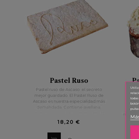
Pastel Ruso
Pa
Utili
Pastel ruso de Ascaso: el secreto
relac
mejor guardado. El Pastel Ruso de
Pan
todas
Ascaso es nuestra especialidad más
ag
botón
demandada. Contiene avellana,
dige
pulsa
almendra, clara de huevo, espuma de
madre. 
Más
praliné y el “toque secreto” de
dulce 
18,20 €
Ascaso.
muy ar
uno de