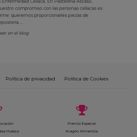
a Enfermedad Celíaca. En Pastelería Ascaso,
uestro compromiso con las personas celíacas es
irme: queremos proporcionarles piezas de
epostería ...
eer en el blog
Política de privacidad
Política de Cookies
ovación
Premio Especial
esa Huesca
Aragón Alimentos