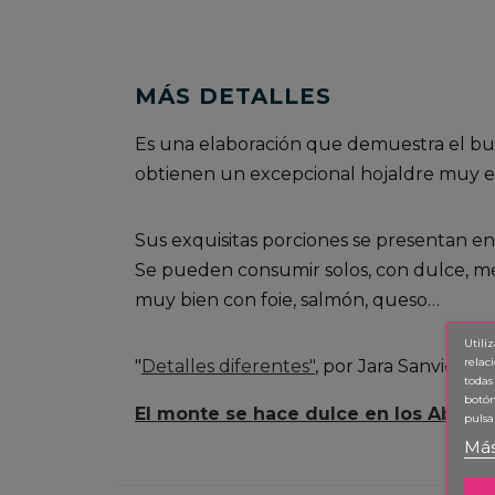
MÁS DETALLES
Es una elaboración que demuestra el bue
obtienen un excepcional hojaldre muy es
Sus exquisitas porciones se presentan en 
Se pueden consumir solos, con dulce, m
muy bien con foie, salmón, queso…
Utili
relac
"
Detalles diferentes"
, por Jara Sanvicent
todas
botón
El monte se hace dulce en los Abades
pulsa
Más