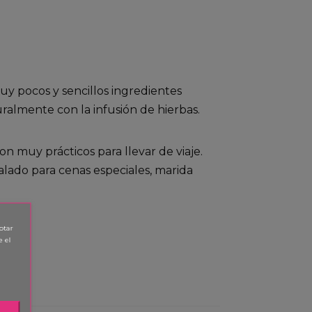
y pocos y sencillos ingredientes
almente con la infusión de hierbas.
n muy prácticos para llevar de viaje.
ado para cenas especiales, marida
ptar
e el