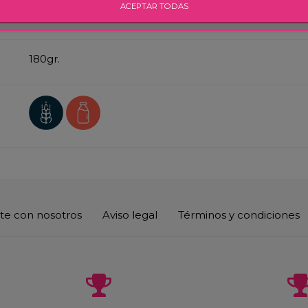
ACEPTAR TODAS
Harina
de trigo,
mantequilla
, agua, azúcar, sal y lava
180gr.
te con nosotros
Aviso legal
Términos y condiciones