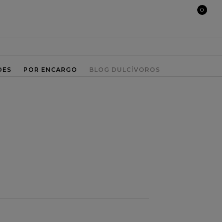
0
DES
POR ENCARGO
BLOG DULCÍVOROS