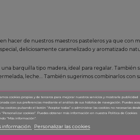
n hacer de nuestros maestros pasteleros ya que con mu
pecial, deliciosamente caramelizado y aromatizado natur
una barquilla tipo madera, ideal para regalar. También so
ermelada, leche… También sugerimos combinarlos con sal
zamos cookies propias y de terceros para mejorar nuestros servicios y mostrarle publicidad
ionada con sus preferencias mediante el análisis de sus hábitos de navegación. Puedes ace
e, de Living Backstage.
 las cookies pulsando el botón “Aceptar todas” o administrar las cookies no necesarias desd
 “Personalizar cookies”. Puedes obtener
más información en nuestra Política de Cookies
 de Pastelería Ascaso
ndo "Más información".
 información
Personalizar las cookies