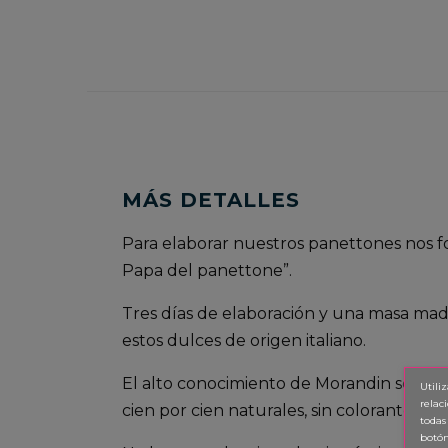
MÁS DETALLES
Para elaborar nuestros panettones nos 
Papa del panettone”.
Tres días de elaboración y una masa mad
estos dulces de origen italiano.
El alto conocimiento de Morandin se aúna
Utili
relac
cien por cien naturales, sin colorantes ni
todas
botón