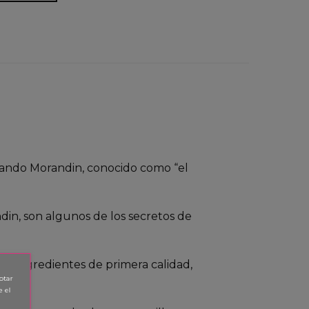
lando Morandin, conocido como “el
in, son algunos de los secretos de
de ingredientes de primera calidad,
ptar
.
e el