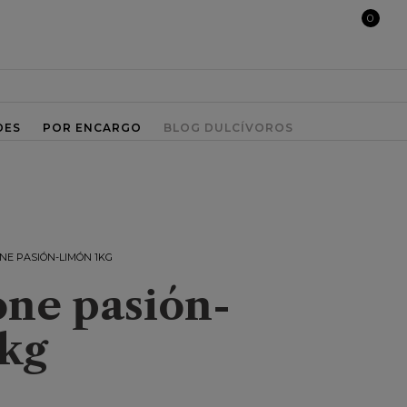
0
DES
POR ENCARGO
BLOG DULCÍVOROS
NE PASIÓN-LIMÓN 1KG
one pasión-
1kg