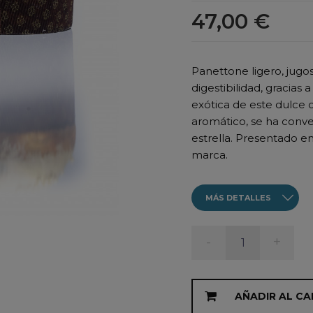
47,00 €
Panettone ligero, jugo
digestibilidad, gracias
exótica de este dulce 
aromático, se ha conv
estrella. Presentado e
marca.
MÁS DETALLES
-
+
AÑADIR AL CA