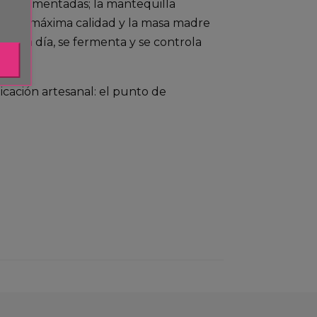
sas fermentadas; la mantequilla
res de máxima calidad y la masa madre
 cada día, se fermenta y se controla
icación artesanal: el punto de