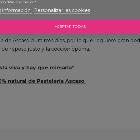
 al azar: la harina es de trigo blando, especial para ma
ndo "Más información".
frutas no tienen aditivos, los chocolates siguen estánda
 información
Personalizar las cookies
 perfecto estado recibe auténticos cuidados: se refresca
gestibilidad sea excepcional.
ACEPTAR TODAS
 de Ascaso dura tres días, por lo que requiere gran ded
 de reposo justo y la cocción óptima.
stá viva y hay que mimarla”
0% natural de Pastelería Ascaso