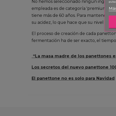
No hemos seleccionado ningún ingrediente
pulsa
empleada es de categoría 'premium', las 
Más
tiene más de 60 años. Para mantenerla en
su acidez, lo que hace que su nivel de di
El proceso de creación de cada panettone
fermentación ha de ser exacto, el tiempo
“La masa madre de los panettones e
Los secretos del nuevo panettone 10
El panettone no es solo para Navidad