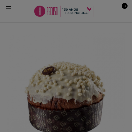
0
a
s,
l