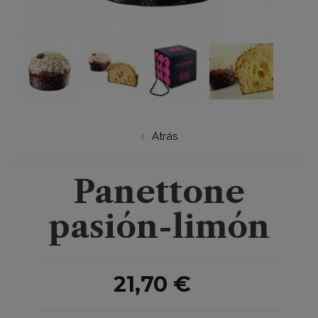
a
Atrás
a,
su
Panettone
pasión-limón
el
21,70 €
ay