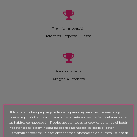
Premio Innovación
Premios Empresa Huesca
Premio Especial
Aragón Alimentos
Utilizamos cookies propias y de terceros para mejorar nuestros servicios y
mostrarle publicidad relacionada con sus preferencias mediante el análisis de
sus hábitos de navegación. Puedes aceptar todas las cookies pulsando el botón
“Aceptar todas” o administrar las cookies no necesarias desde el botón
Premio Innovación en
“Personalizar cookies”. Puedes obtener
más información en nuestra Política de
Producción Agroalimentaria