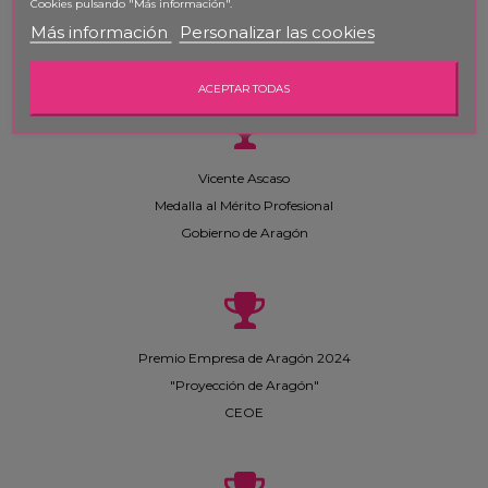
Cookies pulsando "Más información".
Suplemento "Con mucho gusto"
Más información
Personalizar las cookies
Heraldo de Aragón
ACEPTAR TODAS
Vicente Ascaso
Medalla al Mérito Profesional
Gobierno de Aragón
Premio Empresa de Aragón 2024
"Proyección de Aragón"
CEOE