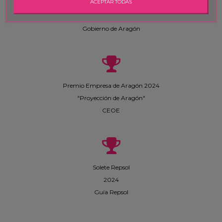
ACEPTAR TODAS
Vicente Ascaso
Medalla al Mérito Profesional
Gobierno de Aragón
Premio Empresa de Aragón 2024
"Proyección de Aragón"
CEOE
Solete Repsol
2024
Guía Repsol