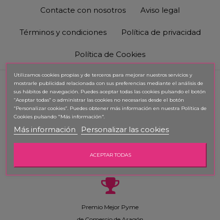
Contacte con nosotros
Aviso legal
Términos y condiciones
Política de privacidad
Política de Cookies
Utilizamos cookies propias y de terceros para mejorar nuestros servicios y
mostrarle publicidad relacionada con sus preferencias mediante el análisis de
sus hábitos de navegación. Puedes aceptar todas las cookies pulsando el botón
“Aceptar todas” o administrar las cookies no necesarias desde el botón
“Personalizar cookies”. Puedes obtener
más información en nuestra Política de
Cookies pulsando "Más información".
Premio Memorial
Más información
Personalizar las cookies
Real Academia de Gastronomía
Mejor Pastelero Repostero (Vicente Ascaso)
ACEPTAR TODAS
Premio Mejor Pyme
de Comercio de Aragón