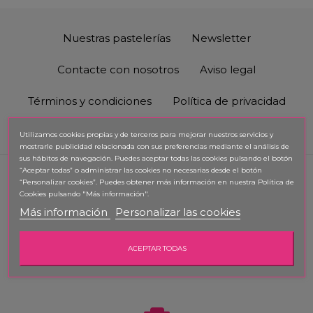
Nuestras pastelerías
Newsletter
Contacte con nosotros
Aviso legal
Términos y condiciones
Política de privacidad
Política de Cookies
Utilizamos cookies propias y de terceros para mejorar nuestros servicios y
mostrarle publicidad relacionada con sus preferencias mediante el análisis de
sus hábitos de navegación. Puedes aceptar todas las cookies pulsando el botón
“Aceptar todas” o administrar las cookies no necesarias desde el botón
“Personalizar cookies”. Puedes obtener
más información en nuestra Política de
Cookies pulsando "Más información".
Más información
Personalizar las cookies
Premio Memorial
ACEPTAR TODAS
Real Academia de Gastronomía
Mejor Pastelero Repostero (Vicente Ascaso)