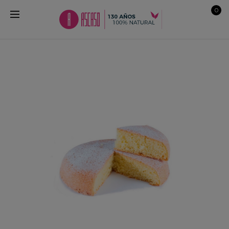
0
ua
,
a.