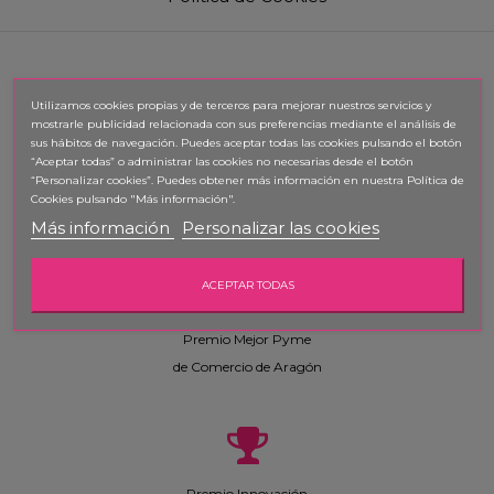
Utilizamos cookies propias y de terceros para mejorar nuestros servicios y
mostrarle publicidad relacionada con sus preferencias mediante el análisis de
sus hábitos de navegación. Puedes aceptar todas las cookies pulsando el botón
Premio Memorial
“Aceptar todas” o administrar las cookies no necesarias desde el botón
“Personalizar cookies”. Puedes obtener
más información en nuestra Política de
Real Academia de Gastronomía
Cookies pulsando "Más información".
Mejor Pastelero Repostero (Vicente Ascaso)
Más información
Personalizar las cookies
ACEPTAR TODAS
Premio Mejor Pyme
de Comercio de Aragón
Premio Innovación