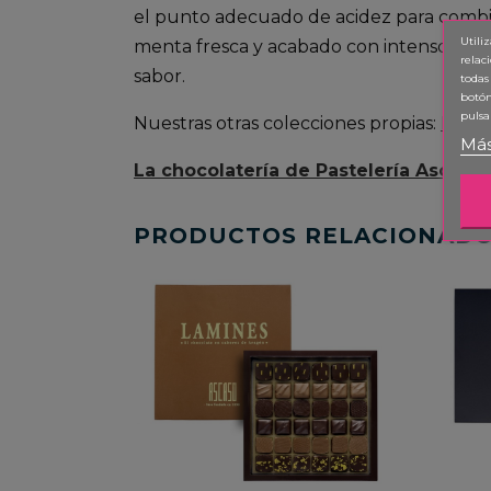
el punto adecuado de acidez para combin
Utili
menta fresca y acabado con intenso choc
relac
sabor.
todas
botón
pulsa
Nuestras otras colecciones propias:
Lami
Más
La chocolatería de Pastelería Ascaso
PRODUCTOS RELACIONAD