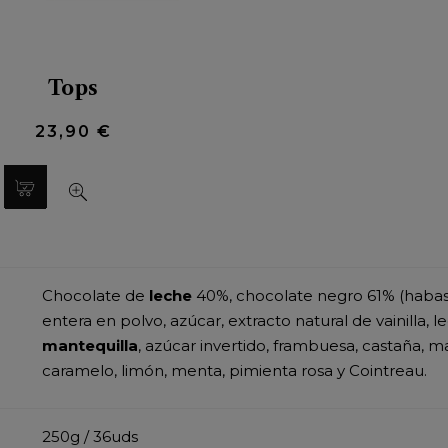
Tops
23,90 €
Chocolate de
leche
40%, chocolate negro 61% (haba
entera en polvo, azúcar, extracto natural de vainilla, l
mantequilla
, azúcar invertido, frambuesa, castaña, mar
caramelo, limón, menta, pimienta rosa y Cointreau.
250g / 36uds