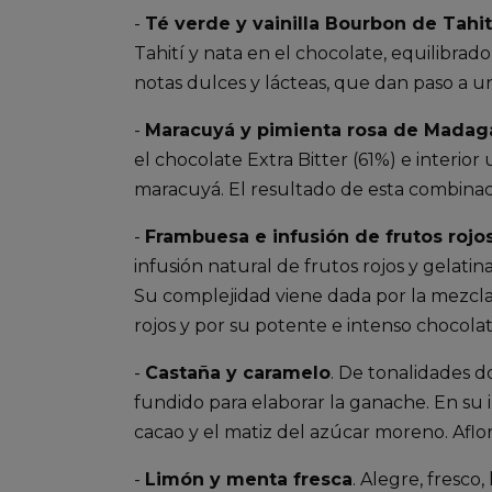
-
Té verde y vainilla Bourbon de Tahit
Tahití y nata en el chocolate, equilibra
notas dulces y lácteas, que dan paso a 
-
Maracuyá y pimienta rosa de Madag
el chocolate Extra Bitter (61%) e interio
maracuyá. El resultado de esta combinaci
-
Frambuesa e infusión de frutos rojo
infusión natural de frutos rojos y gelati
Su complejidad viene dada por la mezcla
rojos y por su potente e intenso chocol
-
Castaña y caramelo
. De tonalidades 
fundido para elaborar la ganache. En su i
cacao y el matiz del azúcar moreno. Aflor
-
Limón y menta fresca
. Alegre, fresco