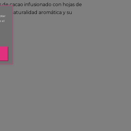
 de cacao infusionado con hojas de
r su naturalidad aromática y su
ptar
e el