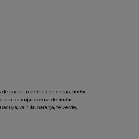
s de cacao, manteca de cacao,
leche
ecitina de
soja
) crema de
leche
,
acuyá, vainilla, naranja, té verde,