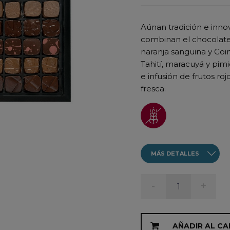
Aúnan tradición e inno
combinan el chocolate 
naranja sanguina y Coin
Tahití, maracuyá y pi
e infusión de frutos ro
fresca.
MÁS DETALLES
-
+
AÑADIR AL CA