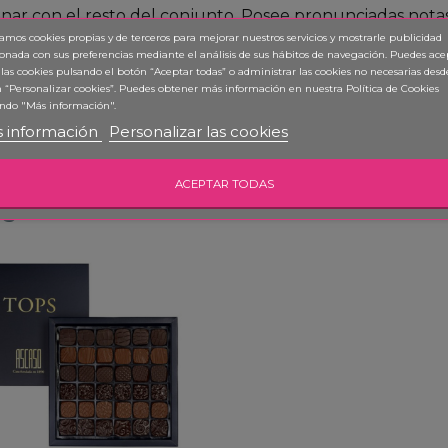
ar con el resto del conjunto. Posee pronunciadas notas
zamos cookies propias y de terceros para mejorar nuestros servicios y mostrarle publicidad
olate negro Extra Bitter de gran carácter. Sorprende po
ionada con sus preferencias mediante el análisis de sus hábitos de navegación. Puedes ace
 las cookies pulsando el botón “Aceptar todas” o administrar las cookies no necesarias desd
 “Personalizar cookies”. Puedes obtener
más información en nuestra Política de Cookies
ndo "Más información".
nes
,
Tops
 información
Personalizar las cookies
ACEPTAR TODAS
OS