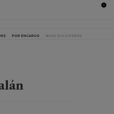
0
DES
POR ENCARGO
BLOG DULCÍVOROS
alán