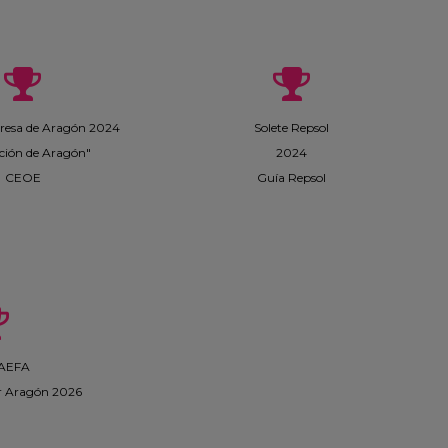
esa de Aragón 2024
Solete Repsol
ción de Aragón"
2024
CEOE
Guía Repsol
 AEFA
r Aragón 2026