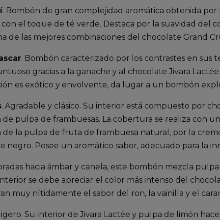
í
. Bombón de gran complejidad aromática obtenida por l
do con el toque de té verde. Destaca por la suavidad del
una de las mejores combinaciones del chocolate Grand C
ascar
. Bombón caracterizado por los contrastes en sus t
r untuoso gracias a la ganache y al chocolate Jivara Lact
ón es exótico y envolvente, da lugar a un bombón explo
s
. Agradable y clásico. Su interior está compuesto por 
na de pulpa de frambuesas. La cobertura se realiza con u
 de la pulpa de fruta de frambuesa natural, por la cre
ate negro. Posee un aromático sabor, adecuado para la i
doradas hacia ámbar y canela, este bombón mezcla pulpa
nterior se debe apreciar el color más intenso del chocol
an muy nítidamente el sabor del ron, la vainilla y el car
, ligero. Su interior de Jivara Lactée y pulpa de limón ha