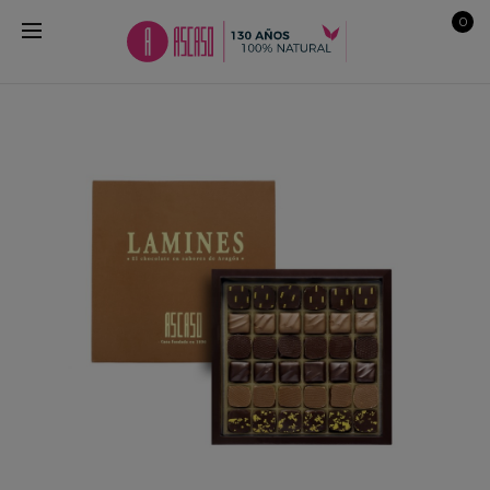
0
s
no
da