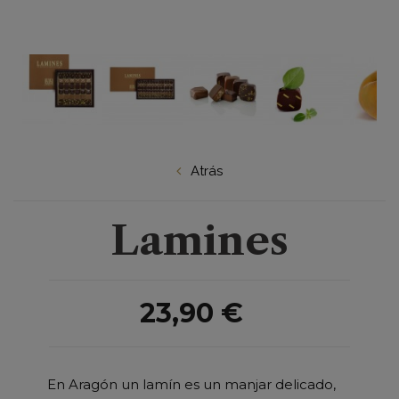
a,
de
n
Atrás
da
Lamines
23,90 €
En Aragón un lamín es un manjar delicado,
%